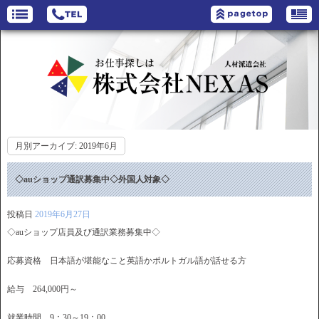
月別アーカイブ:
2019年6月
◇auショップ通訳募集中◇外国人対象◇
投稿日
2019年6月27日
◇auショップ店員及び通訳業務募集中◇
応募資格 日本語が堪能なこと英語かポルトガル語が話せる方
給与 264,000円～
就業時間 9：30～19：00