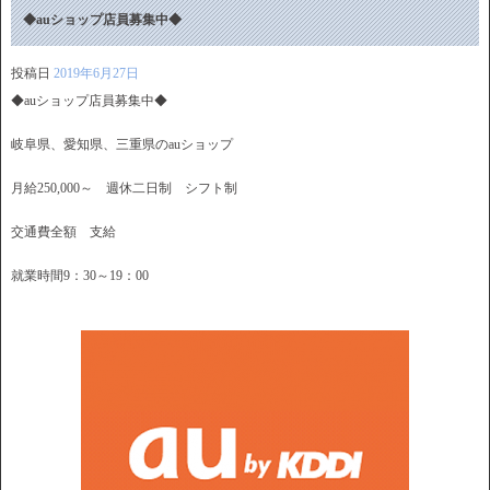
◆auショップ店員募集中◆
投稿日
2019年6月27日
◆auショップ店員募集中◆
岐阜県、愛知県、三重県のauショップ
月給250,000～ 週休二日制 シフト制
交通費全額 支給
就業時間9：30～19：00