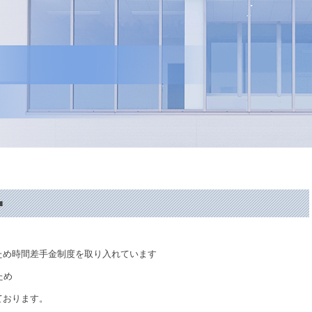
■
ため時間差手金制度を取り入れています
ため
ております。