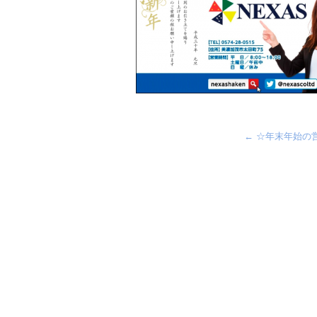
←
☆年末年始の