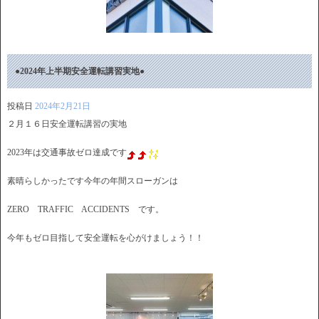
●2024年上半期安全運転講習実地●
投稿日
2024年2月21日
２月１６日安全運転講習の実地
2023年は交通事故ゼロ達成です
素晴らしかったです今年の年間スローガンは
ZERO TRAFFIC ACCIDENTS です。
今年もゼロ目指して安全運転を心がけましょう！！