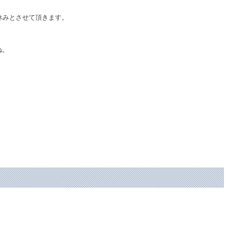
休みとさせて頂きます。
ね。