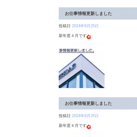
お仕事情報更新しました
投稿日
2024年9月25日
新年度４月です
お仕事情報更新しました
投稿日
2024年8月25日
新年度４月です