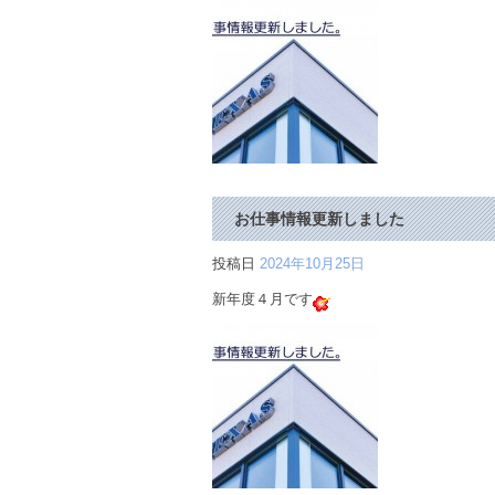
お仕事情報更新しました
投稿日
2024年10月25日
新年度４月です