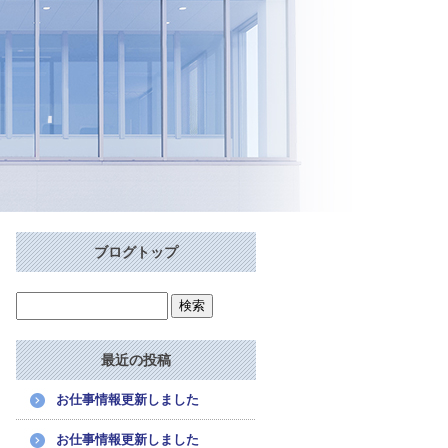
ブログトップ
最近の投稿
お仕事情報更新しました
お仕事情報更新しました