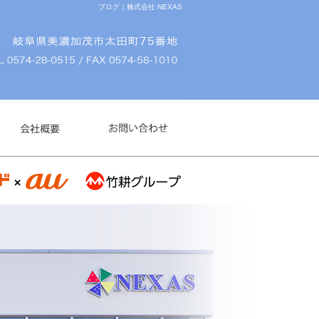
ブログ｜株式会社 NEXAS